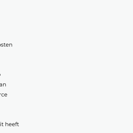
osten
p
van
rce
t heeft