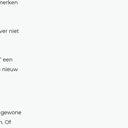
nmerken
ver niet
x
’ een
n nieuw
r gewone
. Of