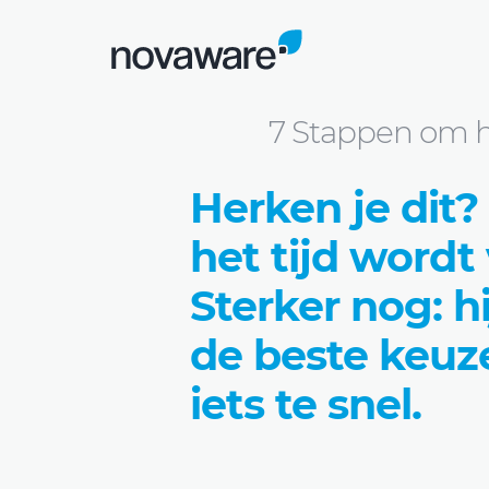
Blog
7 Stappen om het juiste CMS te ki
7 Stappen om he
Herken je dit
het tijd wordt
Sterker nog: h
de beste keuze
iets te snel.