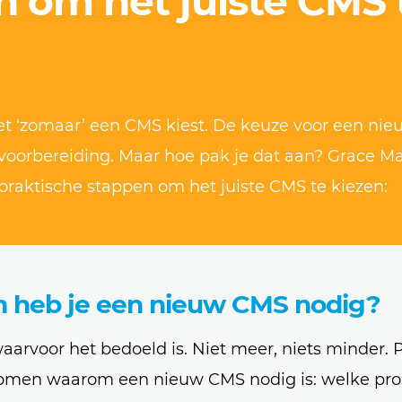
n om het juiste CMS 
niet ‘zomaar’ een CMS kiest. De keuze voor een ni
oorbereiding. Maar hoe pak je dat aan? Grace M
praktische stappen om het juiste CMS te kiezen:
m heb je een nieuw CMS nodig?
rvoor het bedoeld is. Niet meer, niets minder. 
komen waarom een nieuw CMS nodig is: welke pr