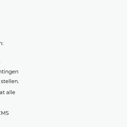
n:
t
chtingen
stellen.
t alle
CMS