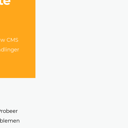
te
euw CMS
adlinger
Probeer
oblemen