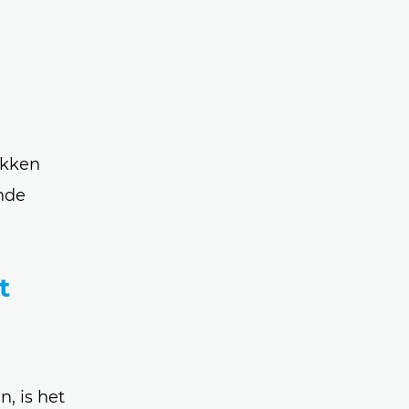
ekken
nde
t
, is het