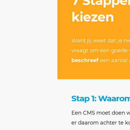
7 Stappe
kiezen
Want jij weet dat je 
vraagt om een goede v
beschreef
een aantal 
Stap 1: Waaro
Een CMS moet doen waa
er daarom achter te 