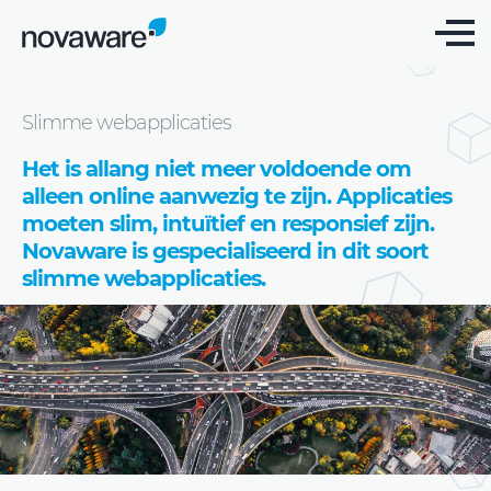
Website laten maken: gebruiksvriendelijk en
betrouwbaar
Slimme webapplicaties
Het is allang niet meer voldoende om
alleen online aanwezig te zijn. Applicaties
moeten slim, intuïtief en responsief zijn.
Novaware is gespecialiseerd in dit soort
slimme webapplicaties.