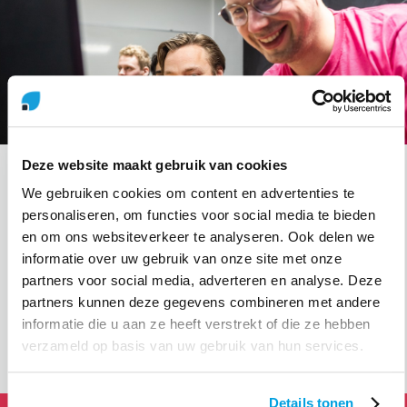
Deze website maakt gebruik van cookies
Kennisdelen
We gebruiken cookies om content en advertenties te
Het is voor ons steeds een uitdaging om up-to-date te
personaliseren, om functies voor social media te bieden
blijven in de snelle evolutie van de technologie en
en om ons websiteverkeer te analyseren. Ook delen we
beveiliging. Vandaar ook dat we met ons team
informatie over uw gebruik van onze site met onze
regelmatig kennis verzamelen tijdens trainingen en
partners voor social media, adverteren en analyse. Deze
events. De kennis die we opdoen wordt onderling
partners kunnen deze gegevens combineren met andere
weer gedeeld tijdens kennissessies.
informatie die u aan ze heeft verstrekt of die ze hebben
verzameld op basis van uw gebruik van hun services.
Details tonen