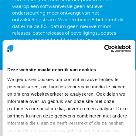
waarop een softwareversie geen actieve
ondersteuning meer ontvangt van het
ontwikkelingsteam. Voor Umbraco 8 betekent dit
dat er na de EoL datum geen nieuwe minor
releases, patchreleases of beveiligingsupdates
meer meer uitgebracht worden. Voor de
veiligheid van jouw website (en je gebruikers) is
het verstandig om te upgraden.
Deze website maakt gebruik van cookies
We gebruiken cookies om content en advertenties te
Voordelen van een tijdige upgrade
personaliseren, om functies voor social media te bieden
en om ons websiteverkeer te analyseren. Ook delen we
Voor een soepele overgang naar de nieuwste Long
informatie over uw gebruik van onze site met onze
Term Support (LTS) versie van Umbraco is het slim om
partners voor social media, adverteren en analyse. Deze
op tijd te starten. Dan is er voldoende tijd voor een
partners kunnen deze gegevens combineren met andere
grondige evaluatie, de ontwikkeling van op maat
informatie die u aan ze heeft verstrekt of die ze hebben
gemaakte oplossingen en is er ruimte voor
verzameld op basis van uw gebruik van hun services.
uitgebreide testen. Dan weet je zeker dat