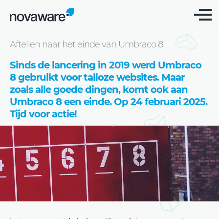
Blog
Aftellen naar het einde van Umbraco 8
Sinds de lancering in 2019 werd Umbraco
8 gebruikt voor talloze websites. Maar
zoals alle goede dingen, komt ook aan
Umbraco 8 een einde. Op 24 februari 2025.
Tijd voor actie!