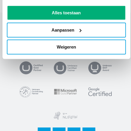
Alles toestaan
Aanpassen
suite
Weigeren
VP
ogle Certified
footer