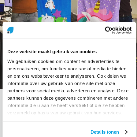
Deze website maakt gebruik van cookies
We gebruiken cookies om content en advertenties te
personaliseren, om functies voor social media te bieden
en om ons websiteverkeer te analyseren. Ook delen we
informatie over uw gebruik van onze site met onze
partners voor social media, adverteren en analyse. Deze
partners kunnen deze gegevens combineren met andere
Vanuit Novaware zijn wij erg trots op Erik-Jan en
informatie die u aan ze heeft verstrekt of die ze hebben
Martijn die beiden de MVP award ontvingen. Daarom
verzameld op basis van uw gebruik van hun services.
kregen ze een klein presentje voor het behalen van
deze topprestatie. De zwembaden gaan langzaam
weer open, dus kunnen ook Erik-Jan en Martijn weer
Details tonen
schaamteloos zwemmen...