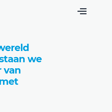
wereld
 staan we
r van
 met