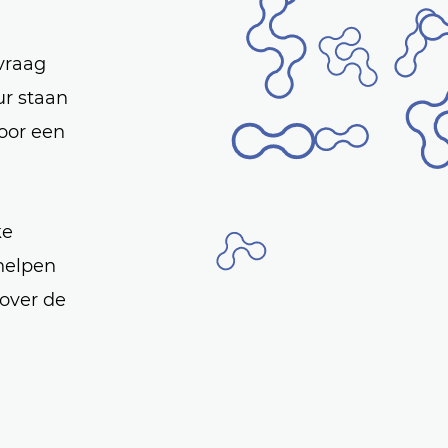
vraag
ur staan
oor een
ke
helpen
 over de