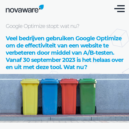
Blog
Google Optimize stopt: wat nu?
Veel bedrijven gebruiken Google Optimize
om de effectiviteit van een website te
verbeteren door middel van A/B-testen.
Vanaf 30 september 2023 is het helaas over
en uit met deze tool. Wat nu?