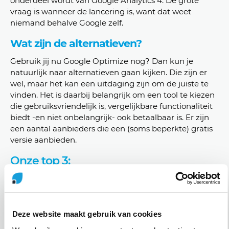
onderdeel wordt van Google Analytics 4. De grote
vraag is wanneer de lancering is, want dat weet
niemand behalve Google zelf.
Wat zijn de alternatieven?
Gebruik jij nu Google Optimize nog? Dan kun je
natuurlijk naar alternatieven gaan kijken. Die zijn er
wel, maar het kan een uitdaging zijn om de juiste te
vinden. Het is daarbij belangrijk om een tool te kiezen
die gebruiksvriendelijk is, vergelijkbare functionaliteit
biedt -en niet onbelangrijk- ook betaalbaar is. Er zijn
een aantal aanbieders die een (soms beperkte) gratis
versie aanbieden.
Onze top 3:
VWO
VWO biedt een uitgebreid platform voor A/B-
testen en personalisatie van websites en mobiele
Deze website maakt gebruik van cookies
apps. Het biedt ook functies zoals heatmaps en