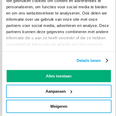
We gebruiken cookies om content en advertenties te
bezoekersregistratie om het gedrag van
personaliseren, om functies voor social media te bieden
gebruikers beter te begrijpen.
en om ons websiteverkeer te analyseren. Ook delen we
Optimizely
informatie over uw gebruik van onze site met onze
partners voor social media, adverteren en analyse. Deze
Optimizely is een bekende naam in de wereld
partners kunnen deze gegevens combineren met andere
van A/B-testen en personalisatie. Het biedt een
informatie die u aan ze heeft verstrekt of die ze hebben
krachtig platform met geavanceerde functies
verzameld op basis van uw gebruik van hun services.
zoals gepersonaliseerde aanbevelingen en
experimenten op basis van machine learning.
Details tonen
AB Tasty
AB Tasty is een platform voor A/B-testen en
Alles toestaan
personalisatie met een intuïtieve interface en
krachtige functies. Het biedt ook functies zoals
Aanpassen
bezoekersregistratie en heatmaps om het
gedrag van gebruikers te analyseren en te
begrijpen.
Weigeren
En… gebruik je Umbraco? Dan is
uMarketingSuite
de