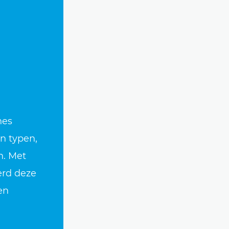
nes
n typen,
n. Met
erd deze
en