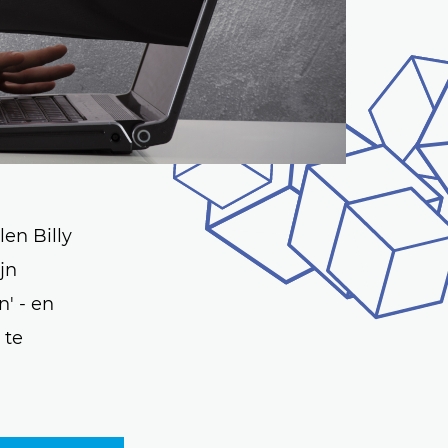
en Billy
jn
' - en
 te