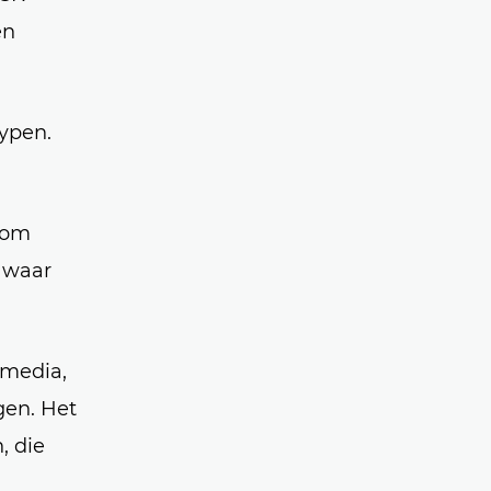
en
typen.
 om
s waar
 media,
gen. Het
, die