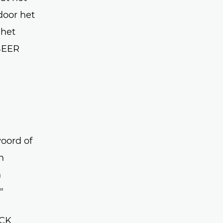
door het
 het
OBEER
oord of
n
n
"
OCK