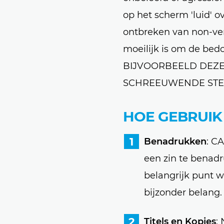
op het scherm 'luid' o
ontbreken van non-ver
moeilijk is om de bed
BIJVOORBEELD DEZE
SCHREEUWENDE STEM
HOE GEBRUIK
Benadrukken
: C
een zin te benadru
belangrijk punt w
bijzonder belang.
Titels en Kopjes
: