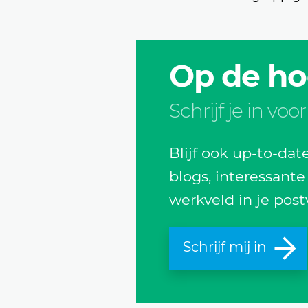
Op de ho
Schrijf je in vo
Blijf ook up-to-da
blogs, interessante
werkveld in je post
Schrijf mij in