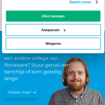
Details tonen
Aan de slag bij Novaware
Lees meer
Alles toestaan
Aanpassen
Meer informatie
Weigeren
Kennis maken met David of
een andere collega van
Novaware? Stuur gerust een
berichtje of kom gezellig
langs!
Klikken maar!