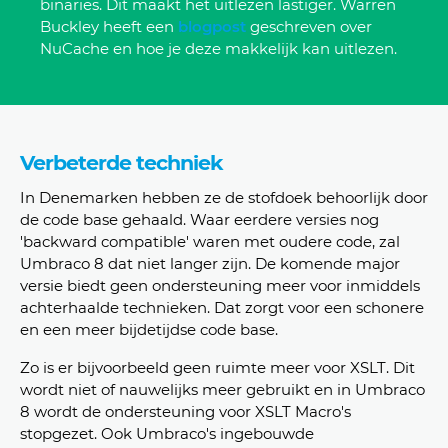
binaries. Dit maakt het uitlezen lastiger. Warren
Buckley heeft een
blogpost
geschreven over
NuCache en hoe je deze makkelijk kan uitlezen.
Verbeterde techniek
In Denemarken hebben ze de stofdoek behoorlijk door
de code base gehaald. Waar eerdere versies nog
'backward compatible' waren met oudere code, zal
Umbraco 8 dat niet langer zijn. De komende major
versie biedt geen ondersteuning meer voor inmiddels
achterhaalde technieken. Dat zorgt voor een schonere
en een meer bijdetijdse code base.
Zo is er bijvoorbeeld geen ruimte meer voor XSLT. Dit
wordt niet of nauwelijks meer gebruikt en in Umbraco
8 wordt de ondersteuning voor XSLT Macro's
stopgezet. Ook Umbraco's ingebouwde