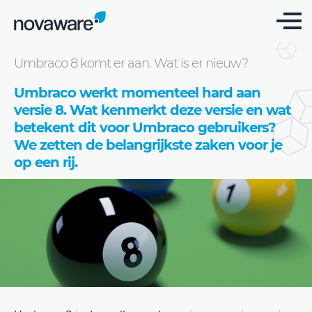
Blog
Umbraco 8 komt er aan. Wat is er nieuw?
Umbraco werkt momenteel hard aan
versie 8. Wat kenmerkt deze versie en wat
betekent dit voor Umbraco gebruikers?
We zetten de belangrijkste zaken voor je
op een rij.