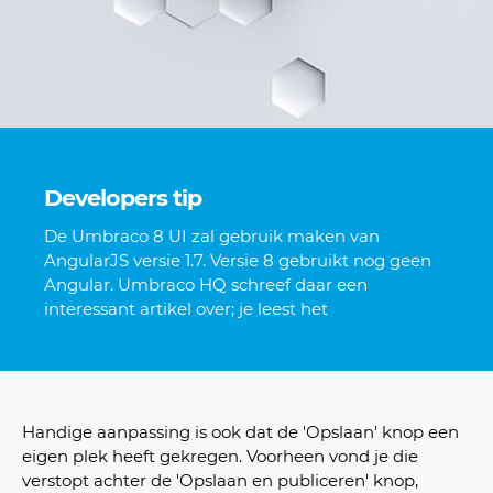
Developers tip
De Umbraco 8 UI zal gebruik maken van
AngularJS versie 1.7. Versie 8 gebruikt nog geen
Angular. Umbraco HQ schreef daar een
interessant artikel over; je leest het
hier.
Handige aanpassing is ook dat de 'Opslaan' knop een
eigen plek heeft gekregen. Voorheen vond je die
verstopt achter de 'Opslaan en publiceren' knop,