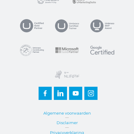
Verstuur
VP
ogle Certified
footer
Algemene voorwaarden
Disclaimer
Privacyverklaring