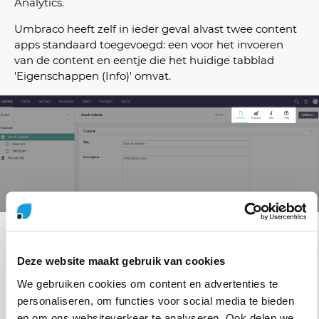
Analytics.
Umbraco heeft zelf in ieder geval alvast twee content
apps standaard toegevoegd: een voor het invoeren
van de content en eentje die het huidige tabblad
'Eigenschappen (Info)' omvat.
Content Apps kunnen per sectie en/of content type
ingesteld worden en rechtsboven in beeld zijn ze de
Deze website maakt gebruik van cookies
beschikbare Content Apps terug te vinden. Dit
principe maakt het gebruik van Content Apps erg
We gebruiken cookies om content en advertenties te
krachtig. Zo kun je bijvoorbeeld denken aan een
personaliseren, om functies voor social media te bieden
Content App die (help)informatie toont op basis van
en om ons websiteverkeer te analyseren. Ook delen we