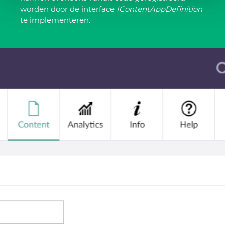
worden door de interface
IContentAppDefinition
te implementeren.