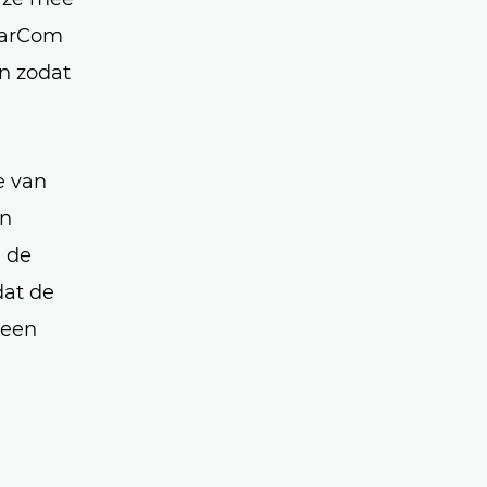
 MarCom
n zodat
e van
en
 de
dat de
 een