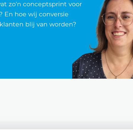
t zo'n conceptsprint voor
 En hoe wij conversie
klanten blij van worden?