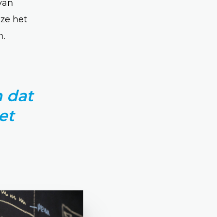
 van
 ze het
n.
 dat
et