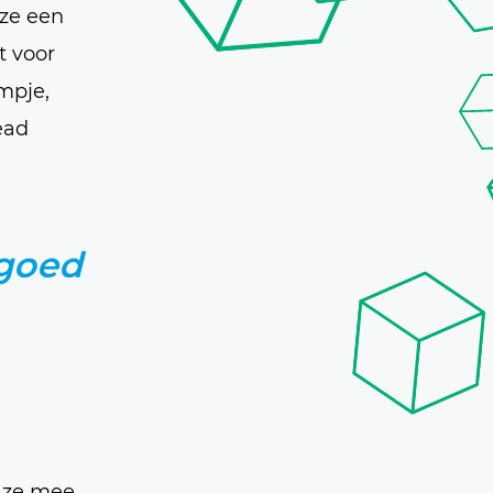
ze een
t voor
mpje,
ead
 goed
t ze mee