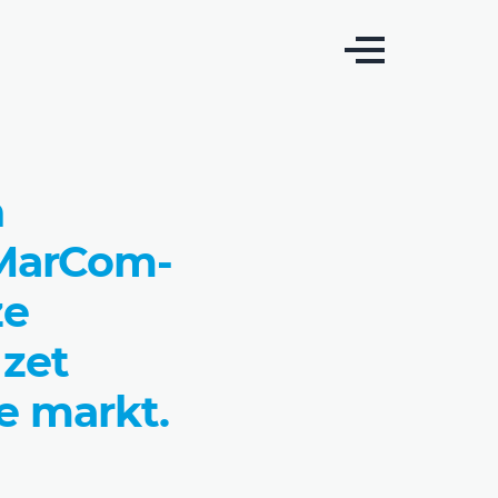
n
 MarCom-
ze
 zet
e markt.