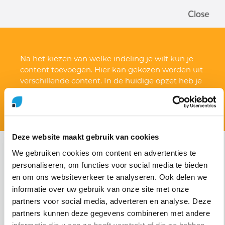
Na het kiezen van welke indeling je wilt kun je
content toevoegen. Hier kan gekozen worden uit
verschillende content. In de huidige opzet heb je
de mogelijkheden uit een aantal types. Zie
hiervoor de afbeelding.
Deze website maakt gebruik van cookies
We gebruiken cookies om content en advertenties te
Door gebruik te maken van een grid layout heeft de
personaliseren, om functies voor social media te bieden
content editor dus heel veel vrijheid bij het indelen van
en om ons websiteverkeer te analyseren. Ook delen we
een pagina. Een voordeel hiervan is dat de indeling
informatie over uw gebruik van onze site met onze
van de pagina’s op veel manieren gemaakt kan
partners voor social media, adverteren en analyse. Deze
worden, wat het geheel veel dynamischer maakt.
partners kunnen deze gegevens combineren met andere
Een nadeel kan daarentegen zijn dat een content