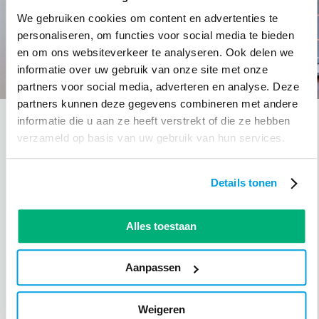
We gebruiken cookies om content en advertenties te
personaliseren, om functies voor social media te bieden
en om ons websiteverkeer te analyseren. Ook delen we
informatie over uw gebruik van onze site met onze
partners voor social media, adverteren en analyse. Deze
partners kunnen deze gegevens combineren met andere
informatie die u aan ze heeft verstrekt of die ze hebben
2. Voice search
verzameld op basis van uw gebruik van hun services.
Sta je op een ladder, handen vol gereedschap, een
hanglamp op te hangen. Maar weet je niet meer zeker
hoe? Met de komst van Google Home en de Apple
Details tonen
Homepod heb je in no time het antwoord zonder je
gereedschap neer te leggen. Het gemak waarmee
Alles toestaan
tegenwoordig via slimme speakers maar ook via
smartphone gezocht kan worden zorgt ervoor dat 20%
van alle zoekopdrachten via Voice Search wordt
Aanpassen
gedaan. Dit wordt alleen maar meer. Wat heeft dit
voor gevolgen voor je SEO?
Weigeren
Blijf in ieder geval doen wat je nu al doet. Je huidige