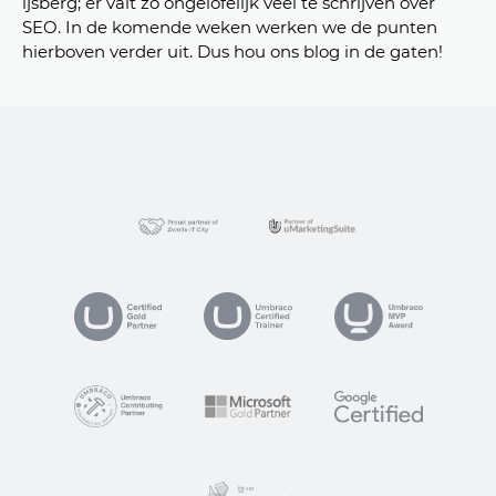
ijsberg; er valt zo ongelofelijk veel te schrijven over
SEO. In de komende weken werken we de punten
hierboven verder uit. Dus hou ons blog in de gaten!
suite
VP
ogle Certified